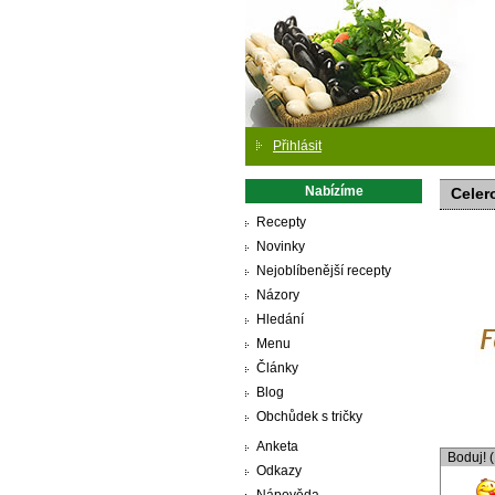
Přihlásit
Nabízíme
Celer
Recepty
Novinky
Nejoblíbenější recepty
Názory
Hledání
Menu
Články
Blog
Obchůdek s tričky
Anketa
Boduj! 
Odkazy