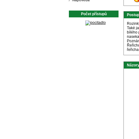
Nápověda
Počet přístupů
Postu
Rozink
Také ja
bílého
nasekan
Pozná
Řeřich
řeřicha
Názory