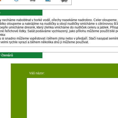
p
y necháme nabobtnat v horké vodě, ořechy nasekáme nadrobno. Celer oloupeme, 
blko oloupeme a nakrájíme na nudličky a obojí nudličky smícháme s citrónovou šťá
 pepře umícháme dresink, který zlehka vmícháme do nudliček celeru a jablek. Přis
é řeřichové lístky. Salát podáváme vychlazený, jako přílohu můžeme použít bílé p
mka:
u si snadno můžeme vypěstovat i během zimy nebo v předjaří. Stačí nasypat semín
 velmi rychle vyrazí a během několika dnů ji můžeme používat.
 čtenárů
Váš názor: