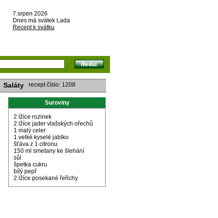
7.srpen 2026
Dnes má svátek Lada
Recept k svátku
Saláty
recept číslo: 1208
Suroviny
2 lžíce rozinek
2 lžíce jader vlašských ořechů
1 malý celer
1 velké kyselé jablko
šťáva z 1 citronu
150 ml smetany ke šlehání
sůl
špetka cukru
bílý pepř
2 lžíce posekané řeřichy