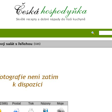
Česká hospodyňka
ový salát s řeřichou
(cas)
(1586)
Poslat
Tisk
Názory
Moje