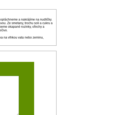
opláchneme a nakrájíme na nudličky.
vou. Ze smetany, trochu soli a cukru a
ypeme okapané rozinky, ořechy a
ečivo.
ka na vlhkou vatu nebo zeminu,