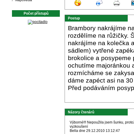
Nápověda
Počet přístupů
Postup
Brambory nakrájíme na
rozdělíme na růžičky. 
nakrájíme na kolečka a
sádlem) vytřené zapék
brokolice a posypeme 
ochutíme majoránkou a 
rozmícháme se zakysa
dáme zapéct asi na 30 
Před podáváním posyp
Názory čtenárů
Výborné!!! Nepoužila jsem šunku, protož
vyzkoušení
Bella dne 29.12.2010 13:12:47