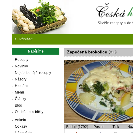
Česká
Přihlásit
Nabízíme
Zapečená brokolice
(cas)
Recepty
Novinky
Nejoblíbenější recepty
Názory
Hledání
Menu
Články
Blog
Obchůdek s tričky
Anketa
Odkazy
Boduj! (1792)
Poslat
Tisk
Ná