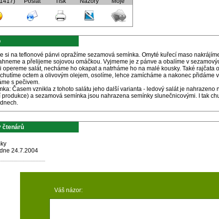
(1417)
Poslat
Tisk
Názory
Moje
p
ve si na teflonové pánvi opražíme sezamová semínka. Omyté kuřecí maso nakrájíme 
ahneme a přelijeme sojovou omáčkou. Vyjmeme je z pánve a obalíme v sezamový
si opereme salát, necháme ho okapat a natrháme ho na malé kousky. Také rajčata
ochutíme octem a olivovým olejem, osolíme, lehce zamícháme a nakonec přidáme v
me s pečivem.
ka: Časem vznikla z tohoto salátu jeho další varianta - ledový salát je nahrazeno
 produkce) a sezamová semínka jsou nahrazena semínky slunečnicovými. I tak chu
 dnech.
 čtenárů
ky
dne 24.7.2004
Váš názor: