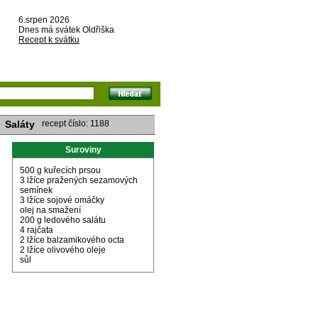
6.srpen 2026
Dnes má svátek Oldřiška
Recept k svátku
Saláty
recept číslo: 1188
Suroviny
500 g kuřecích prsou
3 lžíce pražených sezamových
semínek
3 lžíce sojové omáčky
olej na smažení
200 g ledového salátu
4 rajčata
2 lžíce balzamikového octa
2 lžíce olivového oleje
sůl