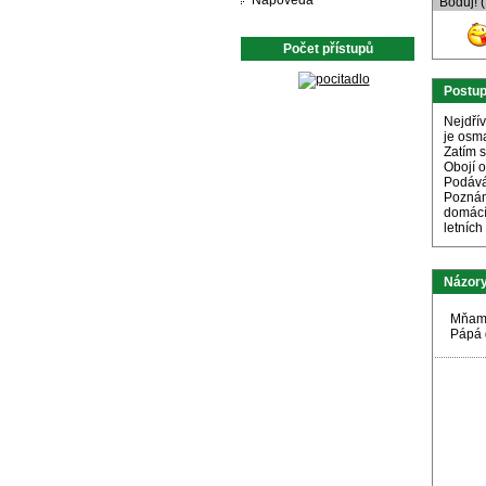
Nápověda
Boduj! 
Počet přístupů
Postu
Nejdří
je osm
Zatím 
Obojí 
Podává
Poznám
domácí
letních
Názory
Mňam
Pápá 