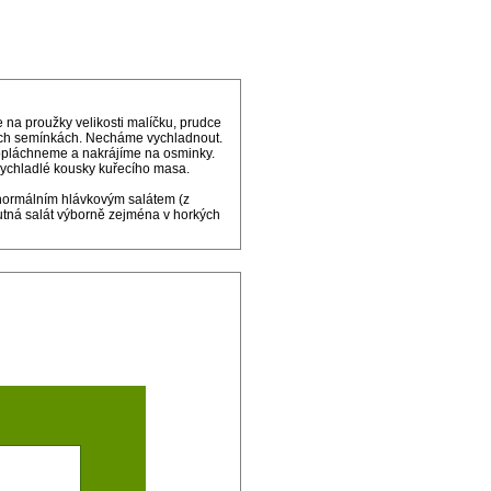
na proužky velikosti malíčku, prudce
ch semínkách. Necháme vychladnout.
 opláchneme a nakrájíme na osminky.
ychladlé kousky kuřecího masa.
 normálním hlávkovým salátem (z
tná salát výborně zejména v horkých