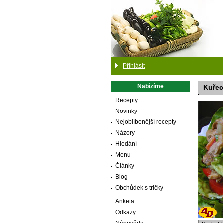
Přihlásit
Nabízíme
Kuřec
Recepty
Novinky
Nejoblíbenější recepty
Názory
Hledání
Menu
Články
Blog
Obchůdek s tričky
Anketa
Odkazy