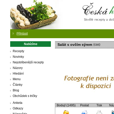
Česká
Přihlásit
Nabízíme
Salát s ovčím sýrem
(cas)
Recepty
Novinky
Nejoblíbenější recepty
Názory
Hledání
Menu
Články
Blog
Obchůdek s tričky
Anketa
Boduj! (1495)
Poslat
Tisk
Ná
Odkazy