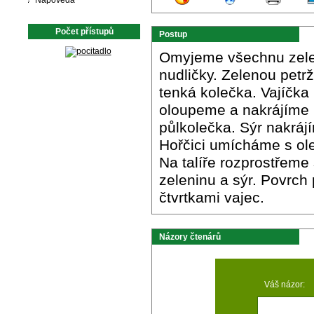
Nápověda
Počet přístupů
Postup
Omyjeme všechnu zelen
nudličky. Zelenou pet
tenká kolečka. Vajíčka
oloupeme a nakrájíme n
půlkolečka. Sýr nakráj
Hořčici umícháme s ole
Na talíře rozprostřeme
zeleninu a sýr. Povrc
čtvrtkami vajec.
Názory čtenárů
Váš názor: