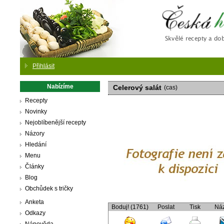
Česká
Přihlásit
Nabízíme
Celerový salát
(cas)
Recepty
Novinky
Nejoblíbenější recepty
Názory
Hledání
Menu
Články
Blog
Obchůdek s tričky
Anketa
Boduj! (1761)
Poslat
Tisk
Ná
Odkazy