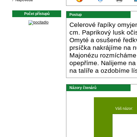
Nápověda
Počet přístupů
Postup
Celerové řapíky omyje
cm. Paprikový lusk oči
Omyté a osušené ředkvi
prsíčka nakrájíme na 
Majonézu rozmícháme s
opepříme. Nalijeme na
na talíře a ozdobíme lí
Názory čtenárů
Váš názor: