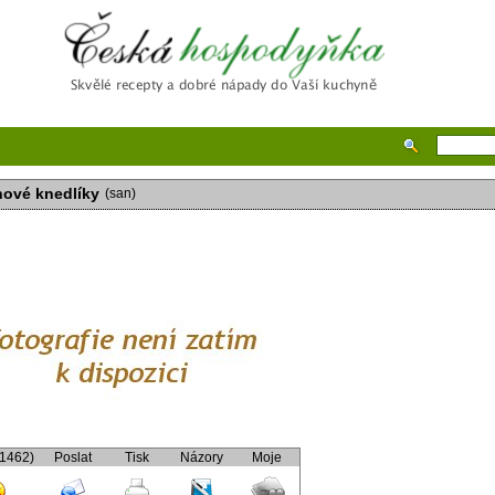
Česká hospodyňka
nové knedlíky
(san)
(1462)
Poslat
Tisk
Názory
Moje