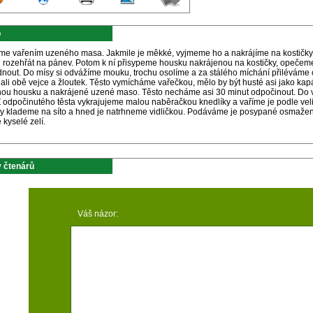
p
me vařením uzeného masa. Jakmile je měkké, vyjmeme ho a nakrájíme na kostičky. 
i rozehřát na pánev. Potom k ní přisypeme housku nakrájenou na kostičky, opečem
dnout. Do mísy si odvážíme mouku, trochu osolíme a za stálého míchání přiléváme 
ali obě vejce a žloutek. Těsto vymícháme vařečkou, mělo by být husté asi jako ka
ou housku a nakrájené uzené maso. Těsto necháme asi 30 minut odpočinout. Do v
Z odpočinutého těsta vykrajujeme malou naběračkou knedlíky a vaříme je podle veli
ky klademe na síto a hned je natrhneme vidličkou. Podáváme je posypané osmaže
kyselé zelí.
 čtenárů
Váš názor: