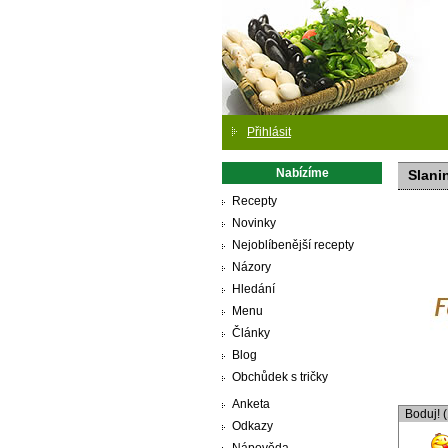
Přihlásit
Nabízíme
Slani
Recepty
Novinky
Nejoblíbenější recepty
Názory
Hledání
Menu
Články
Blog
Obchůdek s tričky
Anketa
Boduj! 
Odkazy