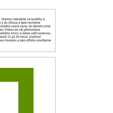
Slaninu nakrájíme na kostičky a
e ji do růžova a také necháme
chladný uzený vývar, do kterého jsme
pání. Potom do něj přimícháme
elkého hrnce si dáme vařit osolenou
kosti 15 až 20 minut. Uvařené
nou houskou a jako přílohu použijeme