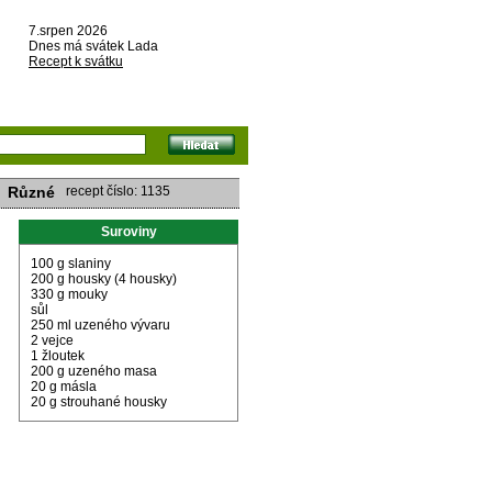
7.srpen 2026
Dnes má svátek Lada
Recept k svátku
Různé
recept číslo: 1135
Suroviny
100 g slaniny
200 g housky (4 housky)
330 g mouky
sůl
250 ml uzeného vývaru
2 vejce
1 žloutek
200 g uzeného masa
20 g másla
20 g strouhané housky