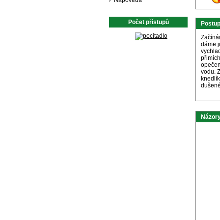
Nápověda
Počet přístupů
Postu
Začíná
dáme j
vychla
přimích
opečen
vodu. 
knedlí
dušené 
Názory