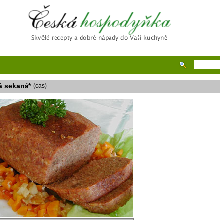
Česká hospodyňka
ká sekaná*
(cas)