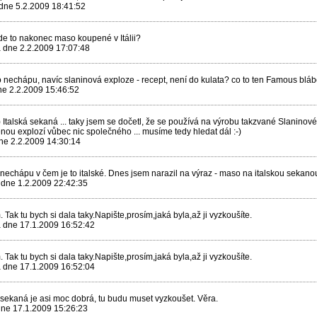
 dne 5.2.2009 18:41:52
e to nakonec maso koupené v Itálii?
la dne 2.2.2009 17:07:48
o nechápu, navíc slaninová exploze - recept, není do kulata? co to ten Famous bláb
ne 2.2.2009 15:46:52
-) Italská sekaná ... taky jsem se dočetl, že se používá na výrobu takzvané Slanino
ou explozí vůbec nic společného ... musíme tedy hledat dál :-)
dne 2.2.2009 14:30:14
nechápu v čem je to italské. Dnes jsem narazil na výraz - maso na italskou sekanou 
dne 1.2.2009 22:42:35
Tak tu bych si dala taky.Napište,prosím,jaká byla,až ji vyzkoušíte.
la dne 17.1.2009 16:52:42
Tak tu bych si dala taky.Napište,prosím,jaká byla,až ji vyzkoušíte.
la dne 17.1.2009 16:52:04
 sekaná je asi moc dobrá, tu budu muset vyzkoušet. Věra.
dne 17.1.2009 15:26:23