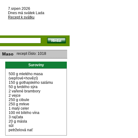
7.srpen 2026
Dnes má svátek Lada
Recept k svátku
Maso
recept číslo: 1018
Suroviny
500 g mletého masa
(vepřové+hovězí)
150 g gothajského salámu
50 g tvrdého sýra
2 vařené brambory
2 vejce
250 g cibule
250 g mrkve
1 malý celer
100 ml bílého vína
3 rajčata
20 g másla
sůl
petrželová nať