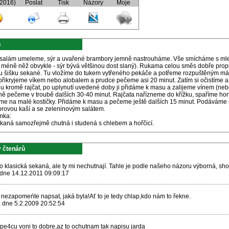
(2016)
Poslat
Tisk
Názory
Moje
p
salám umeleme, sýr a uvařené brambory jemně nastrouháme. Vše smícháme s mle
u méně něž obvykle - sýr bývá většinou dost slaný). Rukama celou směs dobře prop
u šišku sekané. Tu vložíme do tukem vytřeného pekáče a potřeme rozpuštěným má
přikryjeme víkem nebo alobalem a prudce pečeme asi 20 minut. Zatím si očistíme a
nu kromě rajčat, po uplynutí uvedené doby ji přidáme k masu a zalijeme vínem (ne
ně pečeme v troubě dalších 30-40 minut. Rajčata nařízneme do křížku, spaříme ho
íme na malé kostičky. Přidáme k masu a pečeme ještě dalších 15 minut. Podáváme
rovou kaší a se zeleninovým salátem.
mka:
ekaná samozřejmě chutná i studená s chlebem a hořčicí.
 čtenárů
o klasická sekaná, ale ty mi nechutnají. Tahle je podle našeho názoru výborná, shod
 dne 14.12.2011 09:09:17
 nezapomeńte napsat, jaká byla!Ať to je tedy chlap,kdo nám to řekne.
la dne 5.2.2009 20:52:54
 pe4cu voni to dobre,az to ochutnam tak napisu jarda