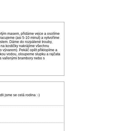
tým masem, přidáme vejce a osolíme
racujeme (asi 5-10 minut) a vytvoříme
slem. Dáme do rozpálené trouby,
 na kostičky nakrájíme všechnu
bo vývarem). Pekáč opět přiklopíme a
rkou vodou, oloupeme slupku a rajčata
 s vařenými brambory nebo s
li jsme se celá rodina :-)