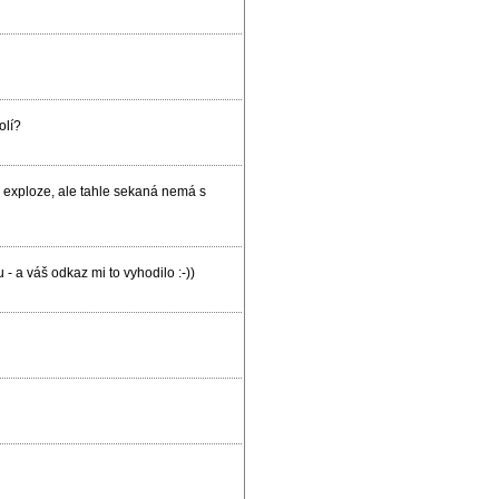
olí?
vé exploze, ale tahle sekaná nemá s
- a váš odkaz mi to vyhodilo :-))