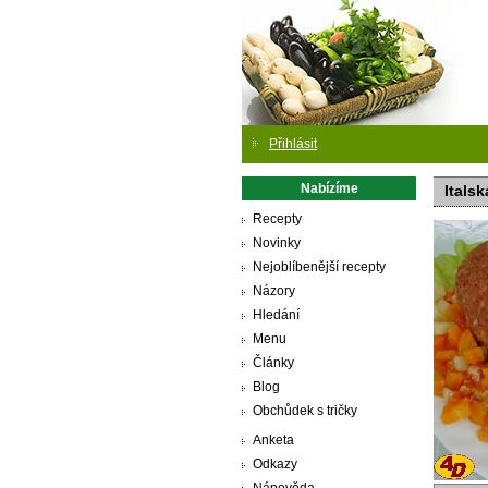
Přihlásit
Nabízíme
Itals
Recepty
Novinky
Nejoblíbenější recepty
Názory
Hledání
Menu
Články
Blog
Obchůdek s tričky
Anketa
Odkazy