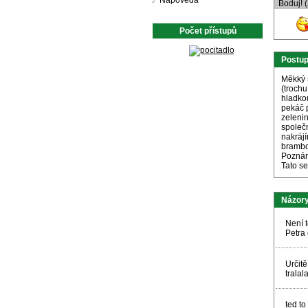
Nápověda
Boduj! 
Počet přístupů
Postu
Měkký 
(troch
hladko
pekáč 
zeleni
společ
nakráj
brambo
Pozná
Tato s
Názory
Není t
Petra
Určitě
trala
ted to