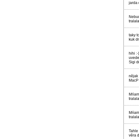
jarda
Nebud
trala
taky t
kuk d
hihi :
uveden
Sigi 
nějak 
MacP 
Mńam. 
trala
Mńam. 
trala
Tahle
věra 