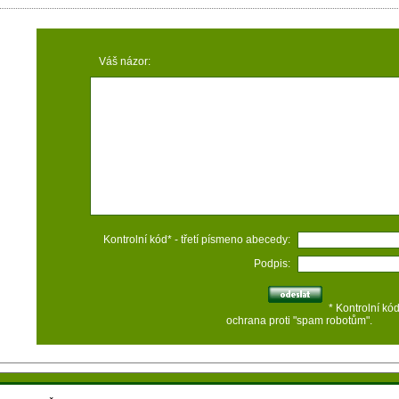
Váš názor:
Kontrolní kód* - třetí písmeno abecedy:
Podpis:
* Kontrolní kó
ochrana proti "spam robotům".