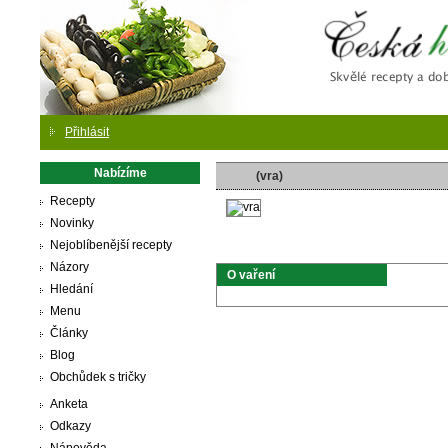
Česká
Přihlásit
Nabízíme
(vra)
Recepty
Novinky
Nejoblíbenější recepty
Názory
O vaření
Hledání
Menu
Články
Blog
Obchůdek s tričky
Anketa
Odkazy