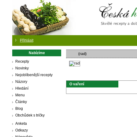
Česká
Přihlásit
Nabízíme
(rad)
Recepty
Novinky
Nejoblíbenější recepty
Názory
O vaření
Hledání
Menu
Články
Blog
Obchůdek s tričky
Anketa
Odkazy