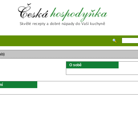
Česká hospodyňka
ab)
O sobě
ní