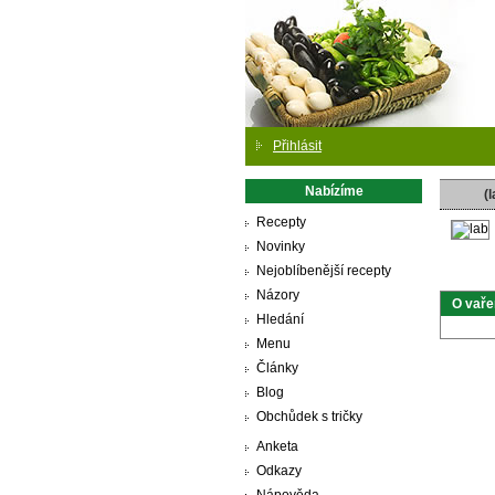
Přihlásit
Nabízíme
(l
Recepty
Novinky
Nejoblíbenější recepty
Názory
O vaře
Hledání
Menu
Články
Blog
Obchůdek s tričky
Anketa
Odkazy