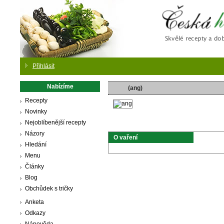
Česká
Přihlásit
Nabízíme
(ang)
Recepty
Novinky
Nejoblíbenější recepty
Názory
O vaření
Hledání
Menu
Články
Blog
Obchůdek s tričky
Anketa
Odkazy