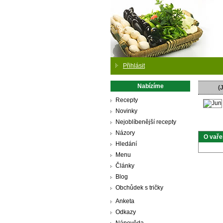
Přihlásit
Nabízíme
(
Recepty
Novinky
Nejoblíbenější recepty
Názory
O vaře
Hledání
Menu
Články
Blog
Obchůdek s tričky
Anketa
Odkazy