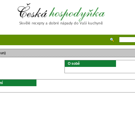
Česká hospodyňka
Jun)
O sobě
ní