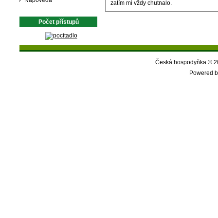
Nápověda
zatím mi vždy chutnalo.
Počet přístupů
Česká hospodyňka © 20
Powered b