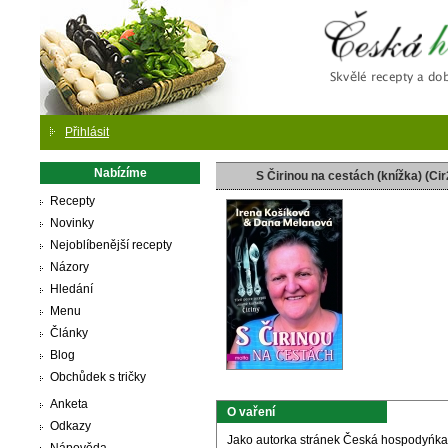
Česká
Přihlásit
Nabízíme
S Čirinou na cestách (knížka) (Cir
Recepty
Novinky
Nejoblíbenější recepty
Názory
Hledání
Menu
Články
Blog
Obchůdek s tričky
Anketa
O vaření
Odkazy
Jako autorka stránek Česká hospodyńka s