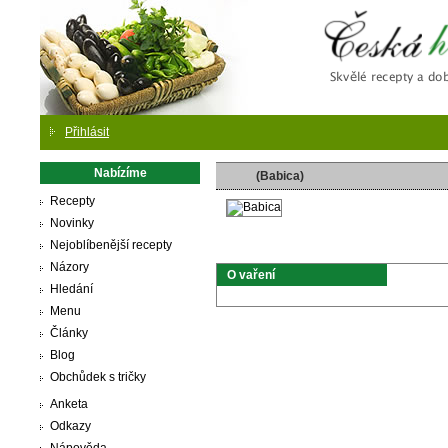
Česká
Přihlásit
Nabízíme
(Babica)
Recepty
Novinky
Nejoblíbenější recepty
Názory
O vaření
Hledání
Menu
Články
Blog
Obchůdek s tričky
Anketa
Odkazy