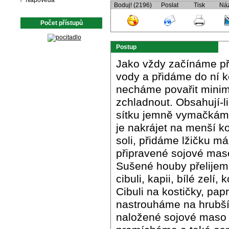
Nápověda
Boduj! (2196)
Poslat
Tisk
Ná
Počet přístupů
Postup
Jako vždy začínáme pří
vody a přidáme do ní 
necháme povařit mini
zchladnout. Obsahují-li
sítku jemně vymačkám
je nakrájet na menší k
soli, přidáme lžičku 
připravené sojové maso
Sušené houby přelijem
cibuli, kapii, bílé zel
Cibuli na kostičky, pap
nastrouháme na hrubší 
naložené sojové maso 