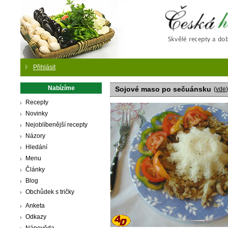
Česká
Přihlásit
Nabízíme
Sojové maso po sečuánsku
(
vde
)
Recepty
Novinky
Nejoblíbenější recepty
Názory
Hledání
Menu
Články
Blog
Obchůdek s tričky
Anketa
Odkazy