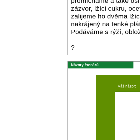
promícháme a také o
zázvor, lžíci cukru, o
zalijeme ho dvěma lžíc
nakrájený na tenké pl
Podáváme s rýží, oblo
?
Názory čtenárů
Váš názor: