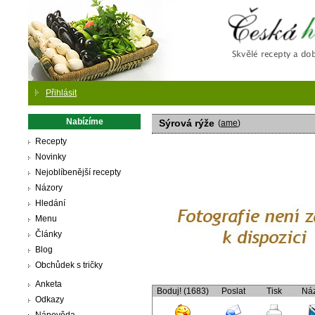
Česká
Přihlásit
Nabízíme
Sýrová rýže
(
ame
)
Recepty
Novinky
Nejoblíbenější recepty
Názory
Hledání
Menu
Články
Blog
Obchůdek s tričky
Anketa
Boduj! (1683)
Poslat
Tisk
Ná
Odkazy