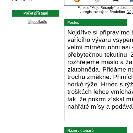
Nápověda
Funkce "Moje Recepty" je dostup
zaregistrovaným uživatelům.
Náp
Počet přístupů
Postup
Nejdříve si připravíme
vařícího vývaru vsypem
velmi mírném ohni asi 
přebytečnou tekutinu. 
rozhřejeme máslo a ž
zlatohněda. Přidáme na
trochu změkne. Přimíc
horké rýže. Hrnec s rý
troškách lehce vmícháv
tak, že pokrm získal m
nahřáté mísy a podáv
Názory čtenárů