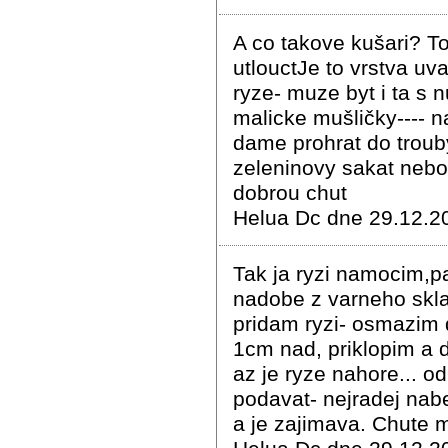
A co takove kušari? T
utlouctJe to vrstva u
ryze- muze byt i ta s 
malicke mušličky---- n
dame prohrat do troub
zeleninovy sakat nebo
dobrou chut
Helua Dc dne 29.12.2
Tak ja ryzi namocim,
nadobe z varneho skla
pridam ryzi- osmazim 
1cm nad, priklopim a 
az je ryze nahore... 
podavat- nejradej nab
a je zajimava. Chute 