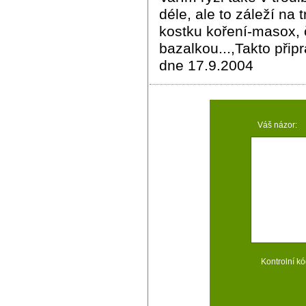
déle, ale to záleží na
kostku koření-masox,
bazalkou...,Takto připr
dne 17.9.2004
Váš názor:
Kontrolní kó