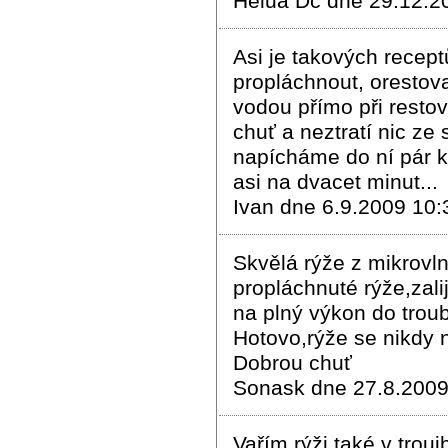
Helua Dc dne 29.12.2
Asi je takových receptů
propláchnout, orestovat
vodou přímo při restov
chuť a neztratí nic ze
napícháme do ní pár k
asi na dvacet minut...
Ivan dne 6.9.2009 10:
Skvělá rýže z mikrovl
propláchnuté rýže,zal
na plný výkon do trou
Hotovo,rýže se nikdy n
Dobrou chuť
Sonask dne 27.8.2009
Vařím rýži také v troui