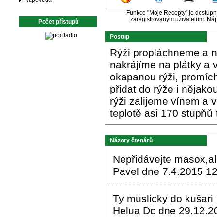
Nápověda
Funkce "Moje Recepty" je dostup
zaregistrovaným uživatelům.
Náp
Počet přístupů
Postup
Rýži propláchneme a n
nakrájíme na plátky a 
okapanou rýži, promích
přidat do rýže i nějako
rýži zalijeme vínem a 
teplotě asi 170 stupňů 
Názory čtenárů
Nepřidávejte masox,a
Pavel dne 7.4.2015 12
Ty muslicky do kušari
Helua Dc dne 29.12.2