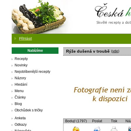
Česká
Přihlásit
Nabízíme
Rýže dušená v troubě
(
vde
)
Recepty
Novinky
Nejoblíbenější recepty
Názory
Hledání
Menu
Články
Blog
Obchůdek s tričky
Anketa
Boduj! (1797)
Poslat
Tisk
Ná
Odkazy