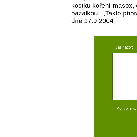
kostku koření-masox,
bazalkou...,Takto připr
dne 17.9.2004
Váš názor:
Kontrolní kó