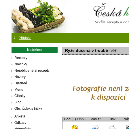
Česká
Přihlásit
Nabízíme
Rýže dušená v troubě
(
vde
)
Recepty
Novinky
Nejoblíbenější recepty
Názory
Hledání
Menu
Články
Blog
Obchůdek s tričky
Anketa
Boduj! (1799)
Poslat
Tisk
Ná
Odkazy