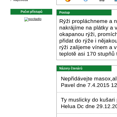
Nápověda
Počet přístupů
Postup
Rýži propláchneme a n
nakrájíme na plátky a 
okapanou rýži, promích
přidat do rýže i nějako
rýži zalijeme vínem a 
teplotě asi 170 stupňů 
Názory čtenárů
Nepřidávejte masox,a
Pavel dne 7.4.2015 12
Ty muslicky do kušari
Helua Dc dne 29.12.2