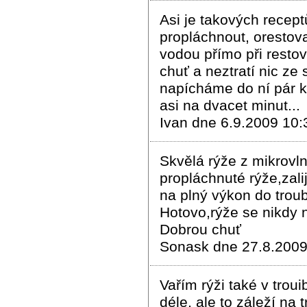
Asi je takových receptů
propláchnout, orestovat
vodou přímo při restov
chuť a neztratí nic ze
napícháme do ní pár k
asi na dvacet minut...
Ivan dne 6.9.2009 10:
Skvělá rýže z mikrovl
propláchnuté rýže,zal
na plný výkon do trou
Hotovo,rýže se nikdy n
Dobrou chuť
Sonask dne 27.8.2009
Vařím rýži také v troui
déle, ale to záleží na