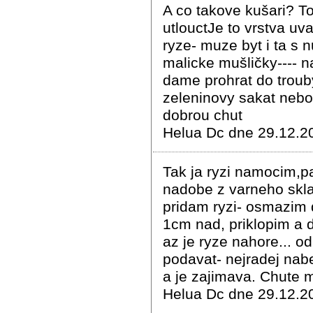
A co takove kušari? T
utlouctJe to vrstva u
ryze- muze byt i ta s 
malicke mušličky---- n
dame prohrat do troub
zeleninovy sakat nebo
dobrou chut
Helua Dc dne 29.12.2
Tak ja ryzi namocim,
nadobe z varneho skla
pridam ryzi- osmazim 
1cm nad, priklopim a 
az je ryze nahore... 
podavat- nejradej nab
a je zajimava. Chute 
Helua Dc dne 29.12.2