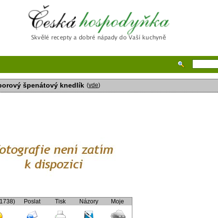
Česká hospodyňka
orový špenátový knedlík
(
vde
)
(1738)
Poslat
Tisk
Názory
Moje