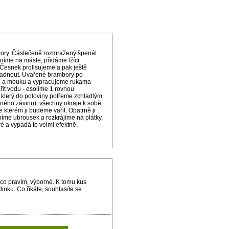
bory. Částečeně rozmražený špenát
níme na másle, přidáme lžíci
esnek prolisujeme a pak ještě
ladnout. Uvařené brambory po
ci a mouku a vypracujeme rukama
řit vodu - osolíme 1 rovnou
, který do poloviny potřeme zchladlým
ného závinu), všechny okraje k sobě
kterém ji budeme vařit. Opatrně ji
níme ubrousek a rozkrájíme na plátky.
é a vypadá to velmi efektně.
 co pravím, výborné. K tomu kus
nku. Co říkáte, souhlasíte se