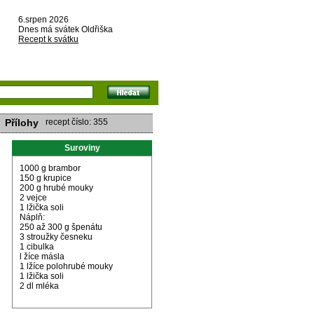
6.srpen 2026
Dnes má svátek Oldřiška
Recept k svátku
Přílohy
recept číslo: 355
Suroviny
1000 g brambor
150 g krupice
200 g hrubé mouky
2 vejce
1 lžička soli
Náplň:
250 až 300 g špenátu
3 stroužky česneku
1 cibulka
l žíce másla
1 lžíce polohrubé mouky
1 lžička soli
2 dl mléka