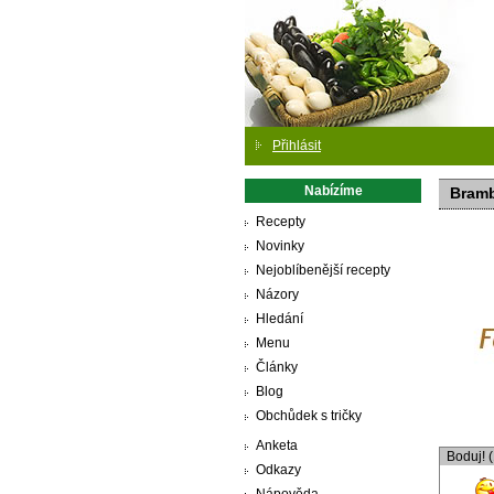
Přihlásit
Nabízíme
Bramb
Recepty
Novinky
Nejoblíbenější recepty
Názory
Hledání
Menu
Články
Blog
Obchůdek s tričky
Anketa
Boduj! 
Odkazy