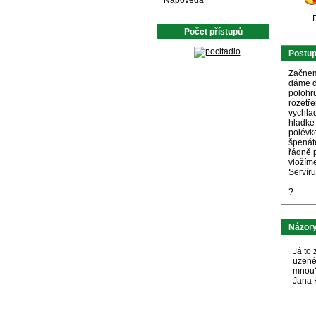
Nápověda
Počet přístupů
Postu
Začnem
dáme d
polohr
rozetř
vychla
hladké 
polévko
špenát
řádně 
vložíme
Servíru
?
Názory
Já to
uzené
mnou
Jana 