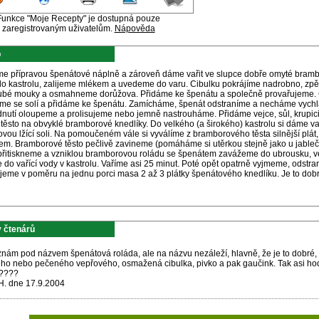
Funkce "Moje Recepty" je dostupná pouze
zaregistrovaným uživatelům.
Nápověda
p
e přípravou špenátové náplně a zároveň dáme vařit ve slupce dobře omyté bram
o kastrolu, zalijeme mlékem a uvedeme do varu. Cibulku pokrájíme nadrobno, zpě
ubé mouky a osmahneme dorůžova. Přidáme ke špenátu a společně provařujeme. Č
eme se solí a přidáme ke špenátu. Zamícháme, špenát odstraníme a necháme vych
dnutí oloupeme a prolisujeme nebo jemně nastrouháme. Přidáme vejce, sůl, krupi
těsto na obvyklé bramborové knedlíky. Do velkého (a širokého) kastrolu si dáme va
vou lžící soli. Na pomoučeném vále si vyválíme z bramborového těsta silnější plát
em. Bramborové těsto pečlivě zavineme (pomáháme si utěrkou stejně jako u jableč
přitiskneme a vzniklou bramborovou roládu se špenátem zavážeme do ubrousku, ve 
 do vařící vody v kastrolu. Vaříme asi 25 minut. Poté opět opatrně vyjmeme, odstra
jeme v poměru na jednu porci masa 2 až 3 plátky špenátového knedlíku. Je to dobr
 čtenárů
 znám pod názvem špenátová roláda, ale na názvu nezáleží, hlavně, že je to dobré,
ho nebo pečeného vepřového, osmažená cibulka, pivko a pak gaučink. Tak asi hodi
????
H. dne 17.9.2004