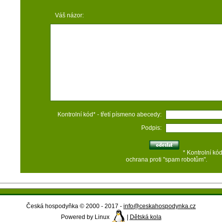
Váš názor:
Kontrolní kód* - třetí písmeno abecedy:
Podpis:
* Kontrolní kó
ochrana proti "spam robotům".
Česká hospodyňka © 2000 - 2017 -
info@ceskahospodynka.cz
Powered by Linux
|
Dětská kola