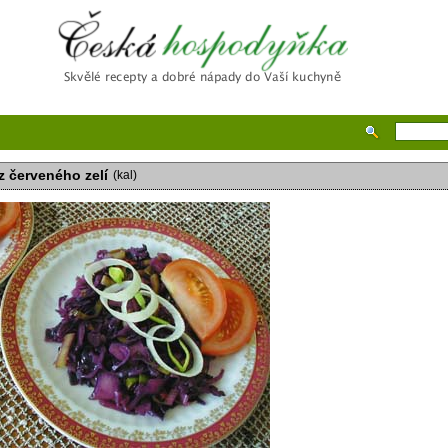
Česká hospodyňka
 z červeného zelí
(kal)