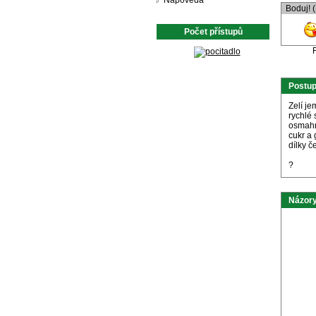
Nápověda
Boduj! 
Počet přístupů
Postu
Zelí je
rychlé 
osmahn
cukr a
dílky č
?
Názory