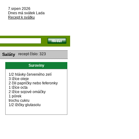
7.srpen 2026
Dnes má svátek Lada
Recept k svátku
Saláty
recept číslo: 323
Suroviny
1/2 hlávky červeného zelí
3 lžíce oleje
2 čili papričky nebo feferonky
1 lžíce octa
2 lžíce sojové omáčky
1 pórek
trochu cukru
1/2 lžičky glutasolu