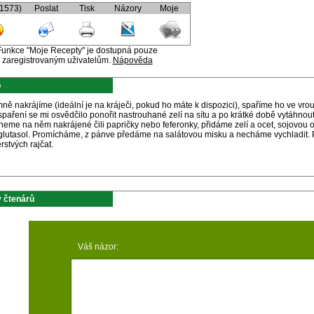
(1573)
Poslat
Tisk
Názory
Moje
Funkce "Moje Recepty" je dostupná pouze
zaregistrovaným uživatelům.
Nápověda
p
mně nakrájíme (ideální je na kráječi, pokud ho máte k dispozici), spaříme ho ve vr
spaření se mi osvědčilo ponořit nastrouhané zelí na sítu a po krátké době vytáhnout
eme na něm nakrájené čili papričky nebo feferonky, přidáme zelí a ocet, sojovou 
 glutasol. Promícháme, z pánve předáme na salátovou misku a necháme vychladit. P
erstvých rajčat.
 čtenárů
Váš názor: