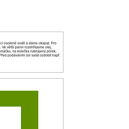
oucí osolené vodě a dáme okapat. Pro
. Ve větší pánvi rozehřejeme olej,
omáčku, na kolečka nakrájený pórek,
řed podáváním lze salát ozdobit např.