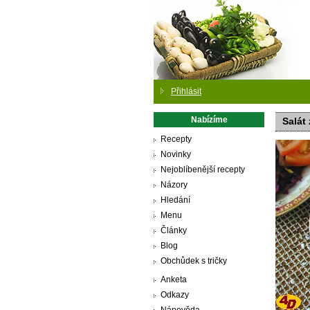
Přihlásit
Nabízíme
Salát
Recepty
Novinky
Nejoblíbenější recepty
Názory
Hledání
Menu
Články
Blog
Obchůdek s tričky
Anketa
Odkazy