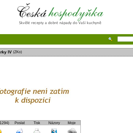
Česká hospodyňka
rky IV
(ZKo)
(1294)
Poslat
Tisk
Názory
Moje