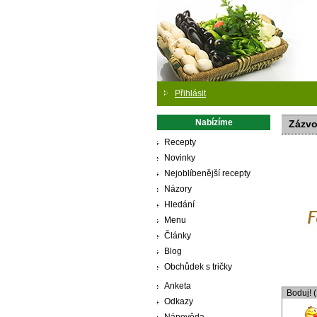
Přihlásit
Nabízíme
Zázvo
Recepty
Novinky
Nejoblíbenější recepty
Názory
Hledání
Menu
Články
Blog
Obchůdek s tričky
Anketa
Boduj! 
Odkazy