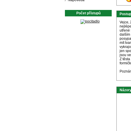
Nápověda
Počet přístupů
Postu
Vejce,
nejlép
utřené 
dalším
posypa
mít tv
vykraj
jen spo
jsou ve
Z těsta
formič
Poznámk
Názory