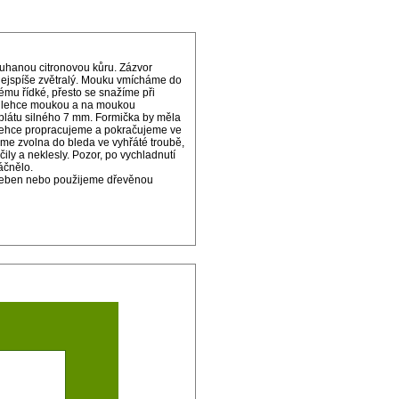
ouhanou citronovou kůru. Zázvor
 nejspíše zvětralý. Mouku vmícháme do
ému řídké, přesto se snažíme při
me lehce moukou a na moukou
látu silného 7 mm. Formička by měla
, lehce propracujeme a pokračujeme ve
me zvolna do bleda ve vyhřáté troubě,
ily a neklesly. Pozor, po vychladnutí
áčnělo.
o hřeben nebo použijeme dřevěnou