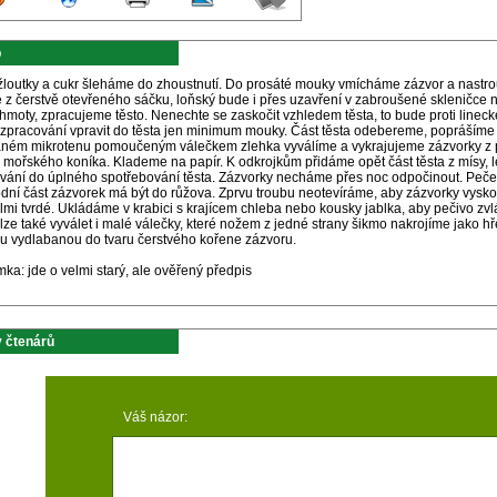
p
 žloutky a cukr šleháme do zhoustnutí. Do prosáté mouky vmícháme zázvor a nastr
e z čerstvě otevřeného sáčku, loňský bude i přes uzavření v zabroušené skleničce
hmoty, zpracujeme těsto. Nenechte se zaskočit vzhledem těsta, to bude proti lineck
 zpracování vpravit do těsta jen minimum mouky. Část těsta odebereme, popráší
ném mikrotenu pomoučeným válečkem zlehka vyválíme a vykrajujeme zázvorky z p
ar mořského koníka. Klademe na papír. K odkrojkům přidáme opět část těsta z mísy
ování do úplného spotřebování těsta. Zázvorky necháme přes noc odpočinout. Peče
dní část zázvorek má být do růžova. Zprvu troubu neotevíráme, aby zázvorky vyskoč
lmi tvrdé. Ukládáme v krabici s krajícem chleba nebo kousky jablka, aby pečivo zvl
 lze také vyválet i malé válečky, které nožem z jedné strany šikmo nakrojíme jak
ku vydlabanou do tvaru čerstvého kořene zázvoru.
a: jde o velmi starý, ale ověřený předpis
 čtenárů
Váš názor: