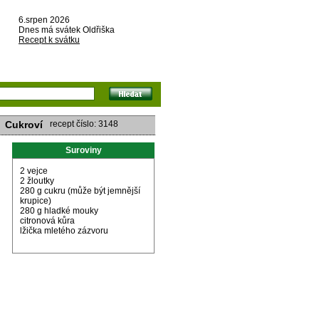
6.srpen 2026
Dnes má svátek Oldřiška
Recept k svátku
Cukroví
recept číslo: 3148
Suroviny
2 vejce
2 žloutky
280 g cukru (může být jemnější
krupice)
280 g hladké mouky
citronová kůra
lžička mletého zázvoru