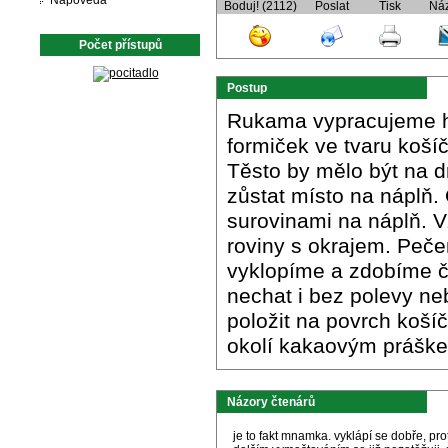
Nápověda
Boduj! (2112)
Poslat
Tisk
Ná
Počet přístupů
Postup
Rukama vypracujeme hla
formiček ve tvaru košíč
Těsto by mělo být na d
zůstat místo na náplň
surovinami na náplň. V
roviny s okrajem. Peče
vyklopíme a zdobíme 
nechat i bez polevy ne
položit na povrch koší
okolí kakaovým práške
Názory čtenárů
je to fakt mnamka. vyklápí se dobře, pro