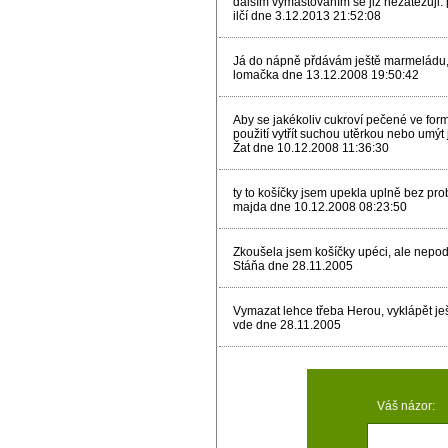
dalším vymaštováním se již nezatěžuji
ilčí dne 3.12.2013 21:52:08
Já do nápně přdávám ještě marmeládu, 
lomačka dne 13.12.2008 19:50:42
Aby se jakékoliv cukroví pečené ve for
použití vytřít suchou utěrkou nebo umýt 
Žat dne 10.12.2008 11:36:30
ty to košíčky jsem upekla uplně bez pro
majda dne 10.12.2008 08:23:50
Zkoušela jsem košíčky upéci, ale nepoda
Stáňa dne 28.11.2005
Vymazat lehce třeba Herou, vyklápět ješ
vde dne 28.11.2005
Váš názor: