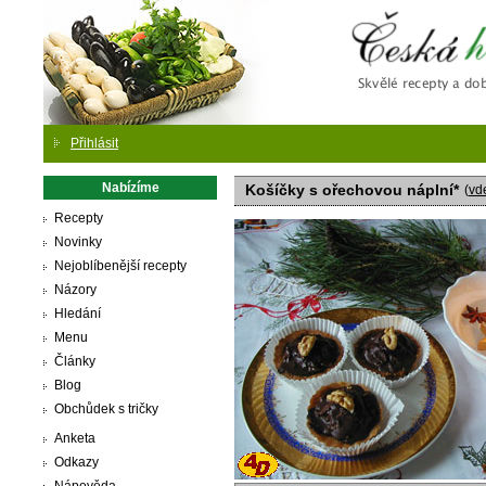
Česká
Přihlásit
Nabízíme
Košíčky s ořechovou náplní*
(
vd
Recepty
Novinky
Nejoblíbenější recepty
Názory
Hledání
Menu
Články
Blog
Obchůdek s tričky
Anketa
Odkazy