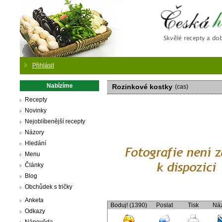
Česká
Přihlásit
Nabízíme
Rozinkové kostky
(cas)
Recepty
Novinky
Nejoblíbenější recepty
Názory
Hledání
Menu
Články
Blog
Obchůdek s tričky
Anketa
Boduj! (1390)
Poslat
Tisk
Ná
Odkazy