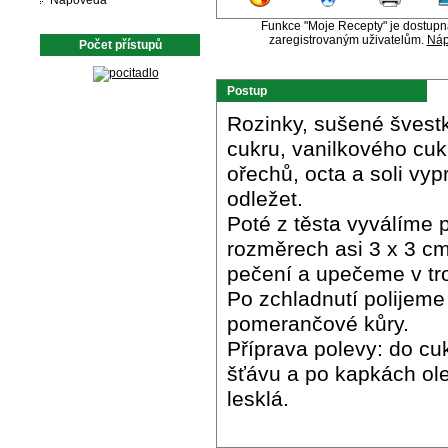
Nápověda
Funkce "Moje Recepty" je dostup
zaregistrovaným uživatelům.
Náp
Počet přístupů
Postup
Rozinky, sušené švest
cukru, vanilkového cuk
ořechů, octa a soli vy
odležet.
Poté z těsta vyválíme 
rozměrech asi 3 x 3 c
pečení a upečeme v tr
Po zchladnutí polije
pomerančové kůry.
Příprava polevy: do c
šťávu a po kapkách ole
lesklá.