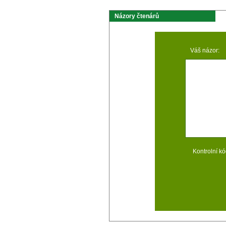
Názory čtenárů
Váš názor:
Kontrolní kó