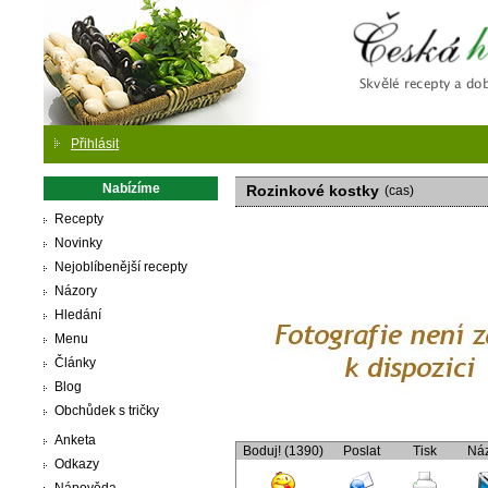
Česká
Přihlásit
Nabízíme
Rozinkové kostky
(cas)
Recepty
Novinky
Nejoblíbenější recepty
Názory
Hledání
Menu
Články
Blog
Obchůdek s tričky
Anketa
Boduj! (1390)
Poslat
Tisk
Ná
Odkazy