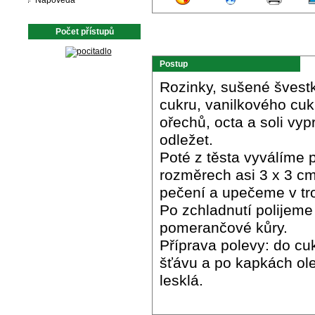
Nápověda
Počet přístupů
Postup
Rozinky, sušené švest
cukru, vanilkového cuk
ořechů, octa a soli vy
odležet.
Poté z těsta vyválíme 
rozměrech asi 3 x 3 c
pečení a upečeme v tr
Po zchladnutí polije
pomerančové kůry.
Příprava polevy: do c
šťávu a po kapkách ole
lesklá.