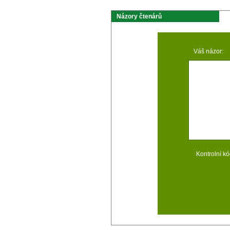
Názory čtenárů
Váš názor:
Kontrolní kó