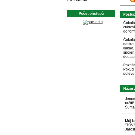
Nápověda
Počet přístupů
Postu
Čokolád
cukroví
do for
Čokolád
nastro
kakao,
spojení
dodate
Pozná
Pokud V
polevu 
Názory
Jenom
určitě
Šumaf
Můj k
"TOVÁ
Jaros