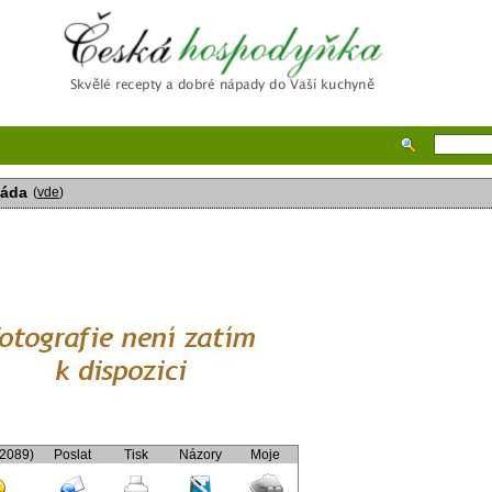
Česká hospodyňka
láda
(
vde
)
(2089)
Poslat
Tisk
Názory
Moje