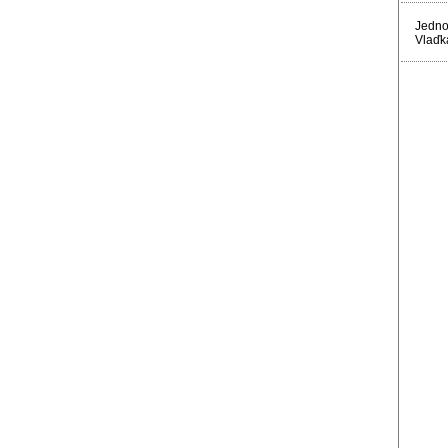
Jedno
Vlaďk