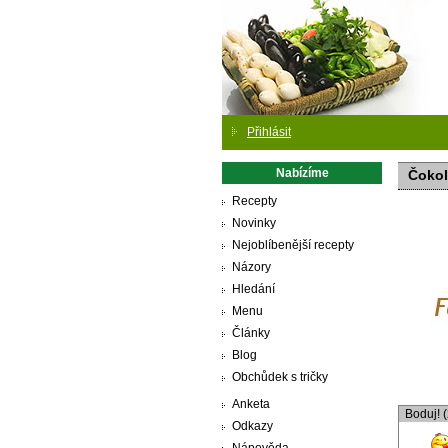
Přihlásit
Nabízíme
Čoko
Recepty
Novinky
Nejoblíbenější recepty
Názory
Hledání
Menu
Články
Blog
Obchůdek s tričky
Anketa
Boduj! 
Odkazy