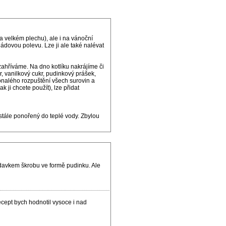
a velkém plechu), ale i na vánoční
ádovou polevu. Lze ji ale také nalévat
zahříváme. Na dno kotlíku nakrájíme či
 vanilkový cukr, pudinkový prášek,
nalého rozpuštění všech surovin a
ji chcete použít), lze přidat
 stále ponořený do teplé vody. Zbylou
davkem škrobu ve formě pudinku. Ale
ecept bych hodnotil vysoce i nad