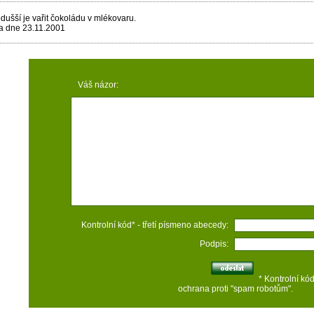
dušší je vařit čokoládu v mlékovaru.
a dne 23.11.2001
Váš názor:
Kontrolní kód* - třetí písmeno abecedy:
Podpis:
* Kontrolní kó
ochrana proti "spam robotům".