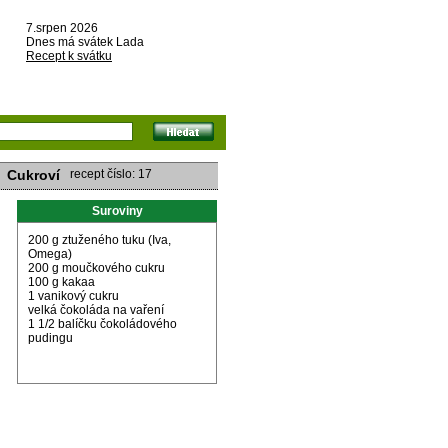
7.srpen 2026
Dnes má svátek Lada
Recept k svátku
Cukroví
recept číslo: 17
Suroviny
200 g ztuženého tuku (Iva,
Omega)
200 g moučkového cukru
100 g kakaa
1 vanikový cukru
velká čokoláda na vaření
1 1/2 balíčku čokoládového
pudingu