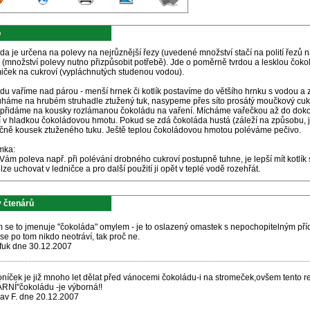
p
a je určena na polevy na nejrůznější řezy (uvedené množství stačí na polití řezů n
 (množství polevy nutno přizpůsobit potřebě). Jde o poměrně tvrdou a lesklou čokol
miček na cukroví (vypláchnutých studenou vodou).
u vaříme nad párou - menší hrnek či kotlík postavíme do většího hrnku s vodou a 
uháme na hrubém struhadle ztužený tuk, nasypeme přes síto prosátý moučkový cukr,
 přidáme na kousky rozlámanou čokoládu na vaření. Mícháme vařečkou až do doko
 v hladkou čokoládovou hmotu. Pokud se zdá čokoláda hustá (záleží na způsobu, jak 
čně kousek ztuženého tuku. Ještě teplou čokoládovou hmotou poléváme pečivo.
mka:
ám poleva např. při polévání drobného cukroví postupně tuhne, je lepší mít kotlík
lze uchovat v ledničce a pro další použití ji opět v teplé vodě rozehřát.
 čtenárů
 se to jmenuje "čokoláda" omylem - je to oslazený omastek s nepochopitelným pří
 se po tom nikdo neotráví, tak proč ne.
uk dne 30.12.2007
oníček je již mnoho let dělat před vánocemi čokoládu-i na stromeček,ovšem tento r
RNÍ"čokoládu -je výborná!!
lav F. dne 20.12.2007