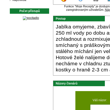
Nápověda
Funkce "Moje Recepty" je dostup
zaregistrovaným uživatelům.
Náp
Počet přístupů
Postup
Jablka omyjeme, zbavím
250 ml vody po dobu a
zchladnout a rozmixuj
smíchaný s práškovým 
stálého míchání jen ve
Hotové želé nalijeme 
necháme v chladnu ztu
kostky o hraně 2-3 cm
Názory čtenárů
Váš názor: