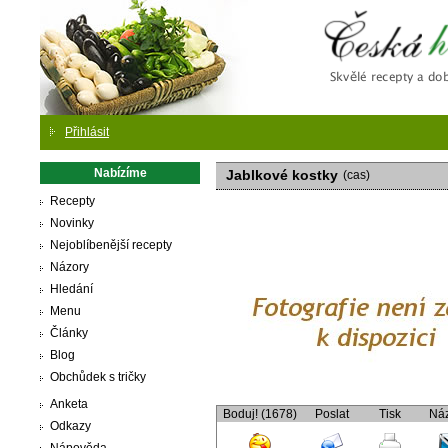
Česká
Přihlásit
Nabízíme
Jablkové kostky
(cas)
Recepty
Novinky
Nejoblíbenější recepty
Názory
Hledání
Menu
Články
Blog
Obchůdek s tričky
Anketa
Boduj! (1678)
Poslat
Tisk
Ná
Odkazy